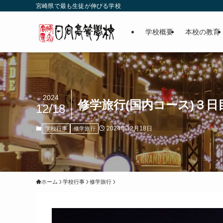
宮崎県で最も生徒が伸びる学校
学校概要
本校の教育
2024
修学旅行(国内コース)３日
12/18
2024年12月18日
学校行事
修学旅行
ホーム
学校行事
修学旅行