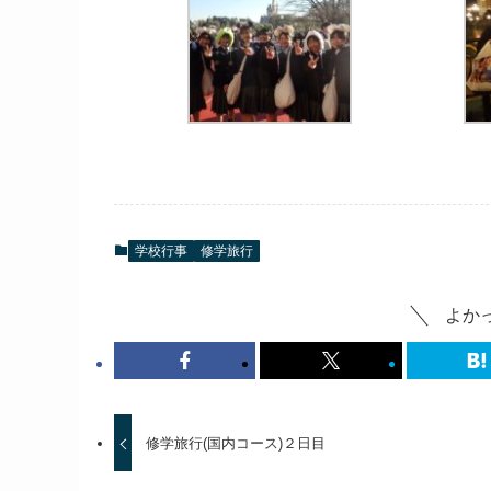
学校行事
修学旅行
よか
修学旅行(国内コース)２日目