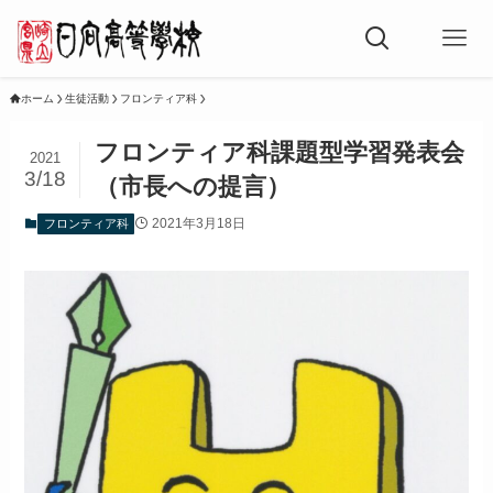
ホーム
生徒活動
フロンティア科
フロンティア科課題型学習発表会
2021
3/18
（市長への提言）
2021年3月18日
フロンティア科