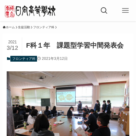
ホーム
生徒活動
フロンティア科
2021
F科１年 課題型学習中間発表会
3/12
2021年3月12日
フロンティア科