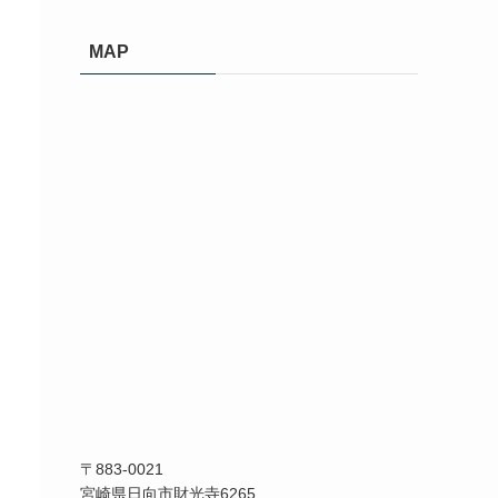
カ
イ
MAP
ブ
〒883-0021
宮崎県日向市財光寺6265