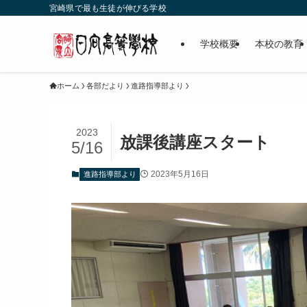
宮崎県で最も生徒が伸びる学校
学校概要
本校の教育
ホーム
各部だより
進路指導部より
2023
放課後講座スタート
5/16
2023年5月16日
進路指導部より