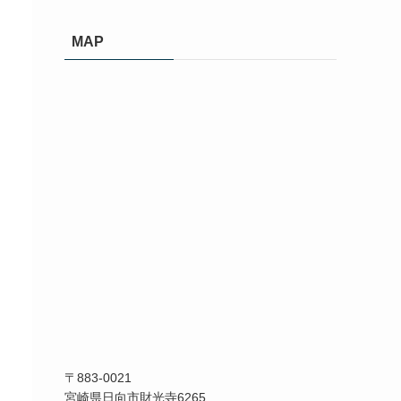
カ
イ
MAP
ブ
〒883-0021
宮崎県日向市財光寺6265