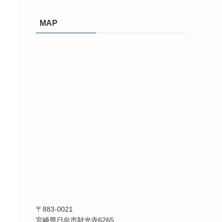
カ
イ
MAP
ブ
〒883-0021
宮崎県日向市財光寺6265