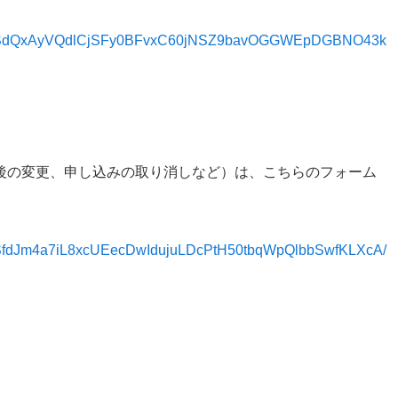
FAIpQLSdQxAyVQdlCjSFy0BFvxC60jNSZ9bavOGGWEpDGBNO43k
後の変更、申し込みの取り消しなど）は、こちらのフォーム
pQLSfdJm4a7iL8xcUEecDwIdujuLDcPtH50tbqWpQlbbSwfKLXcA/