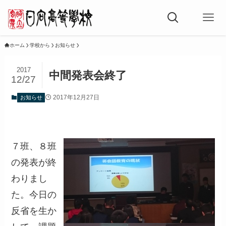
ホーム
学校から
お知らせ
2017
中間発表会終了
12/27
2017年12月27日
お知らせ
７班、８班
の発表が終
わりまし
た。今日の
反省を生か