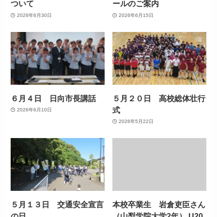
ついて
ールのご案内
2026年6月30日
2026年6月15日
６月４日 日向市長講話
５月２０日 高校総体壮行
式
2026年6月10日
2026年5月22日
５月１３日 交通安全宣言
本校卒業生 岩倉吏臣さん
の日
（山梨学院大学2年） U20