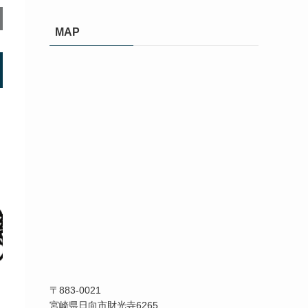
カ
イ
MAP
ブ
〒883-0021
宮崎県日向市財光寺6265